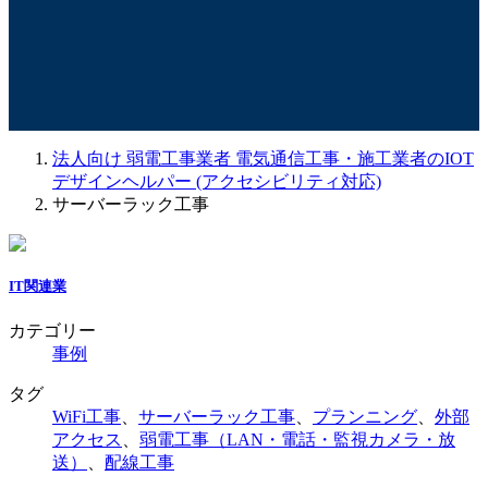
法人向け 弱電工事業者 電気通信工事・施工業者のIOT
デザインヘルパー (アクセシビリティ対応)
サーバーラック工事
IT関連業
カテゴリー
事例
タグ
WiFi工事
、
サーバーラック工事
、
プランニング
、
外部
アクセス
、
弱電工事（LAN・電話・監視カメラ・放
送）
、
配線工事