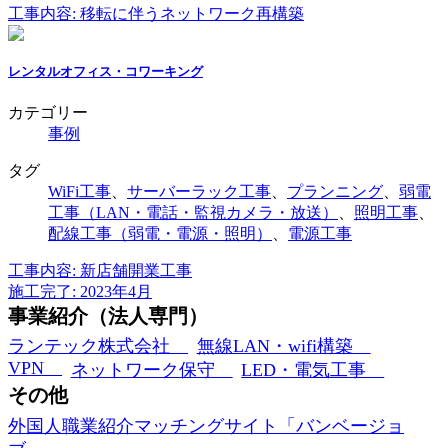
工事内容: 移転に伴うネットワーク再構築
レンタルオフィス・コワーキング
カテゴリー
事例
タグ
WiFi工事
、
サーバーラック工事
、
プランニング
、
弱電
工事（LAN・電話・監視カメラ・放送）
、
照明工事
、
配線工事（弱電・電源・照明）
、
電源工事
工事内容: 新店舗開業工事
施工完了: 2023年4月
事業紹介（法人専門）
ランテック株式会社
無線LAN・wifi構築
VPN
ネットワーク保守
LED・電気工事
その他
外国人職業紹介マッチングサイト「バンベージョ