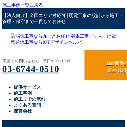
コ
ナ
施工事例一覧に戻る
ン
ビ
【法人向け】全国エリア対応可│弱電工事の設計から施工・
テ
ゲ
管理・保守まで一貫してお任せ！
ン
ー
ツ
シ
へ
ョ
ス
ン
キ
に
ッ
移
プ
動
電話でお問い合わせ│平日9:00~18:00
24時間受
03-6744-0510
メール
提供サービス
施工事例
施工までの流れ
よくある質問
運営会社
サーバーラック工事