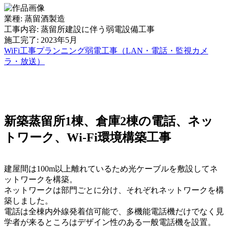
業種: 蒸留酒製造
工事内容: 蒸留所建設に伴う弱電設備工事
施工完了: 2023年5月
WiFi工事
プランニング
弱電工事（LAN・電話・監視カメ
ラ・放送）
新築蒸留所1棟、倉庫2棟の電話、ネッ
トワーク、Wi-Fi環境構築工事
建屋間は100m以上離れているため光ケーブルを敷設してネ
ットワークを構築。
ネットワークは部門ごとに分け、それぞれネットワークを構
築しました。
電話は全棟内外線発着信可能で、多機能電話機だけでなく見
学者が来るところはデザイン性のある一般電話機を設置。