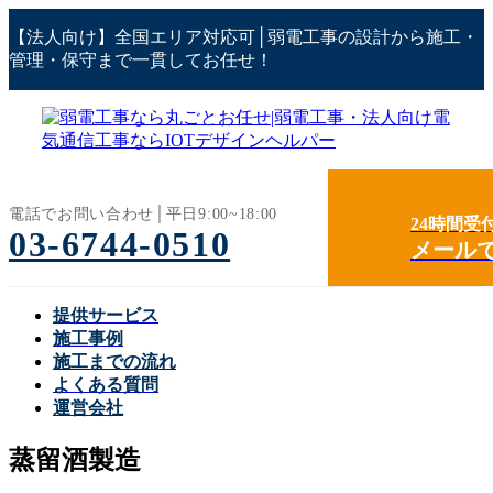
コ
ナ
【法人向け】全国エリア対応可│弱電工事の設計から施工・
ン
ビ
管理・保守まで一貫してお任せ！
テ
ゲ
ン
ー
ツ
シ
へ
ョ
ス
ン
キ
に
ッ
移
電話でお問い合わせ│平日9:00~18:00
24時間受
プ
動
03-6744-0510
メール
提供サービス
施工事例
施工までの流れ
よくある質問
運営会社
蒸留酒製造