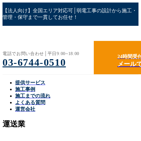
コ
ナ
【法人向け】全国エリア対応可│弱電工事の設計から施工・
ン
ビ
管理・保守まで一貫してお任せ！
テ
ゲ
ン
ー
ツ
シ
へ
ョ
ス
ン
キ
に
電話でお問い合わせ│平日9:00~18:00
24時間受
ッ
移
03-6744-0510
メール
プ
動
提供サービス
施工事例
施工までの流れ
よくある質問
運営会社
運送業