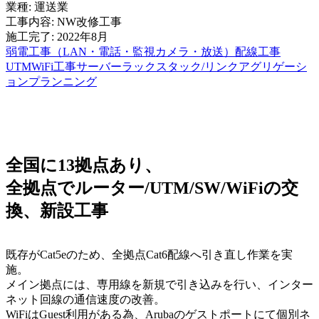
業種: 運送業
工事内容: NW改修工事
施工完了: 2022年8月
弱電工事（LAN・電話・監視カメラ・放送）
配線工事
UTM
WiFi工事
サーバーラック
スタック/リンクアグリゲーシ
ョン
プランニング
全国に13拠点あり、
全拠点でルーター/UTM/SW/WiFiの交
換、新設工事
既存がCat5eのため、全拠点Cat6配線へ引き直し作業を実
施。
メイン拠点には、専用線を新規で引き込みを行い、インター
ネット回線の通信速度の改善。
WiFiはGuest利用がある為、Arubaのゲストポートにて個別ネ